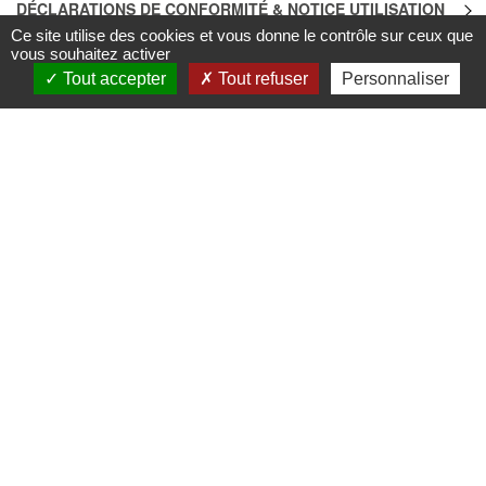
DÉCLARATIONS DE CONFORMITÉ & NOTICE UTILISATION
Ce site utilise des cookies et vous donne le contrôle sur ceux que
vous souhaitez activer
INFOS TRI
Tout accepter
Tout refuser
Personnaliser
QUALITÉ & CARACTÉRISTIQUES ENVIRONNEMENTALES DES
PRODUITS
LES UNIVERS
LES MARQUES
NOS SHOWROOMS
NOUS CONTACTER
SHOP B2B