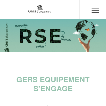
Aller
Panneau de gestion des cookies
au
contenu
principal
GERS EQUIPEMENT
S'ENGAGE