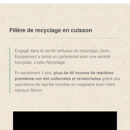
Filière de recyclage en cuisson
Engagé dans le cercle vertueux du recyclage, Gers-
Equipement a lancé un partenariat avec une société
française, Lostis Recyclage.
En seulement 3 ans,
plus de 60 tonnes de matières
premières ont été collectées et revalorisées
grâce aux
opérations de reprise menées en magasins avec notre
marque Sitram.