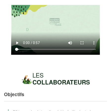
Video
file
LES
COLLABORATEURS
Objectifs