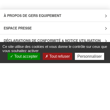
À PROPOS DE GERS EQUIPEMENT
ESPACE PRESSE
DÉCLARATIONS DE CONFORMITÉ & NOTICE UTILISATION
Ce site utilise des cookies et vous donne le contrôle sur ceux que
vous souhaitez activer
INFOS TRI
Tout accepter
Tout refuser
Personnaliser
QUALITÉ & CARACTÉRISTIQUES ENVIRONNEMENTALES DES
PRODUITS
LES UNIVERS
LES MARQUES