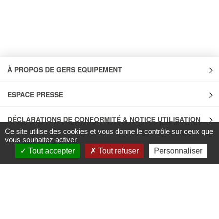
À PROPOS DE GERS EQUIPEMENT
ESPACE PRESSE
DÉCLARATIONS DE CONFORMITÉ & NOTICE UTILISATION
Ce site utilise des cookies et vous donne le contrôle sur ceux que
vous souhaitez activer
INFOS TRI
Tout accepter
Tout refuser
Personnaliser
QUALITÉ & CARACTÉRISTIQUES ENVIRONNEMENTALES DES
PRODUITS
LES UNIVERS